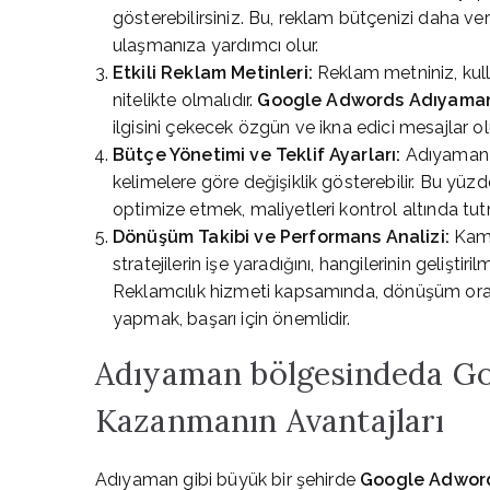
gösterebilirsiniz. Bu, reklam bütçenizi daha v
ulaşmanıza yardımcı olur.
Etkili Reklam Metinleri:
Reklam metniniz, kulla
nitelikte olmalıdır.
Google Adwords Adıyama
ilgisini çekecek özgün ve ikna edici mesajlar 
Bütçe Yönetimi ve Teklif Ayarları:
Adıyaman b
kelimelere göre değişiklik gösterebilir. Bu yüz
optimize etmek, maliyetleri kontrol altında tutm
Dönüşüm Takibi ve Performans Analizi:
Kamp
stratejilerin işe yaradığını, hangilerinin gelişti
Reklamcılık hizmeti kapsamında, dönüşüm oranl
yapmak, başarı için önemlidir.
Adıyaman bölgesindeda Goo
Kazanmanın Avantajları
Adıyaman gibi büyük bir şehirde
Google Adwor