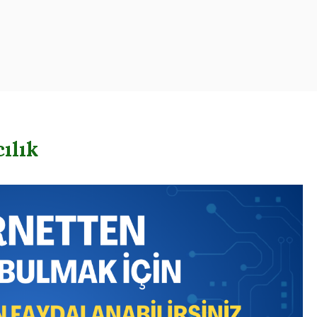
oogle – Reklam – Ajansı
ılık