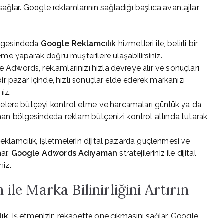
ağlar. Google reklamlarının sağladığı başlıca avantajlar
lgesindeda
Google Reklamcılık
hizmetleri ile, belirli bir
me yaparak doğru müşterilere ulaşabilirsiniz.
Adwords, reklamlarınızı hızla devreye alır ve sonuçları
r pazar içinde, hızlı sonuçlar elde ederek markanızı
niz.
melere bütçeyi kontrol etme ve harcamaları günlük ya da
an bölgesindeda reklam bütçenizi kontrol altında tutarak
klamcılık, işletmelerin dijital pazarda güçlenmesi ve
nar.
Google Adwords Adıyaman
stratejileriniz ile dijital
niz.
e Marka Bilinirliğini Artırın
lık
, işletmenizin rekabette öne çıkmasını sağlar. Google