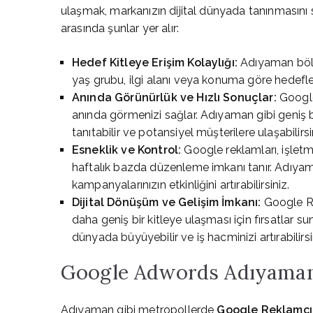
ulaşmak, markanızın dijital dünyada tanınmasını s
arasında şunlar yer alır:
Hedef Kitleye Erişim Kolaylığı:
Adıyaman bö
yaş grubu, ilgi alanı veya konuma göre hedefle
Anında Görünürlük ve Hızlı Sonuçlar:
Google 
anında görmenizi sağlar. Adıyaman gibi geniş bi
tanıtabilir ve potansiyel müşterilere ulaşabilirsi
Esneklik ve Kontrol:
Google reklamları, işlet
haftalık bazda düzenleme imkanı tanır. Adıyam
kampanyalarınızın etkinliğini artırabilirsiniz.
Dijital Dönüşüm ve Gelişim İmkanı:
Google Re
daha geniş bir kitleye ulaşması için fırsatlar su
dünyada büyüyebilir ve iş hacminizi artırabilirsi
Google Adwords Adıyaman il
Adıyaman gibi metropollerde
Google Reklamcı