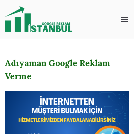
İçeriğe
geç
İstanbul – Google
– Reklam – Ajansı
Adıyaman Google Reklam
Verme