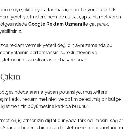
en en iyi şekilde yararlanmak için profesyonel destek
 hem yerel işletmelere hem de ulusal çapta hizmet veren
 bölgesindeda
Google Reklam Uzmanı
ile çalışarak,
bilirsiniz.
zca reklam vermek yeterli değildir; aynı zamanda bu
mpanyalarının performansını sürekli izleyen ve
, işletmenize sürekli artan bir başarı sunar.
 Çıkın
 bölgesindeda arama yapan potansiyel müşterilere
i, etkili reklam metinleri ve optimize edilmiş bir bütçe
işletmenizin büyümesine katkıda bulunur.
metleri, işletmenizin dijital dünyada fark edilmesini sağlar
e Adana gibi geniş bir pazarda işletmenizin görünürlüğünü