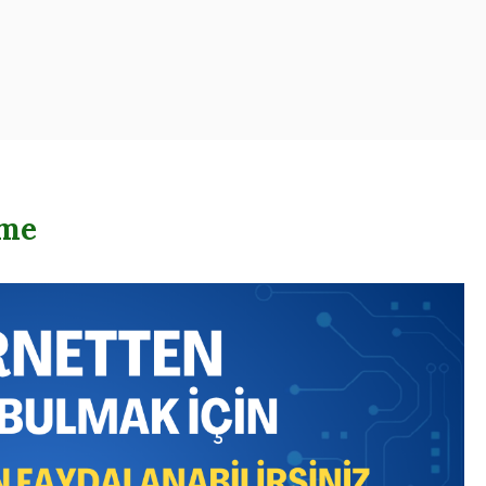
oogle – Reklam – Ajansı
rme