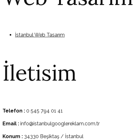
İstanbul Web Tasarım
İletisim
Telefon :
0 545 794 01 41
Email :
info@istanbulgooglereklam.com.tr
Konum :
34330 Beşiktaş / İstanbul