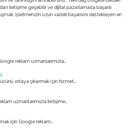
i ve tanınırlığını artırabilirsiniz. Tekirdağ bölgesindedaki
udan iletişime geçebilir ve dijital pazarlamada başarılı
alışmak, işletmenizin uzun vadeli başarısını destekleyen en
 Google reklam uzmanlarımızla…
sı
 gücünü ortaya çıkarmak için hizmet…
reklam uzmanlarımızla iletişime…
lmak için Google reklam…