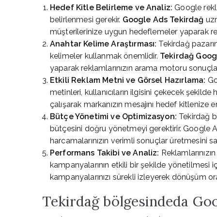
Hedef Kitle Belirleme ve Analiz:
Google rekla
belirlenmesi gerekir.
Google Ads Tekirdağ
uzm
müşterilerinize uygun hedeflemeler yaparak rek
Anahtar Kelime Araştırması:
Tekirdağ pazarın
kelimeler kullanmak önemlidir.
Tekirdağ Goog
yaparak reklamlarınızın arama motoru sonuçlar
Etkili Reklam Metni ve Görsel Hazırlama:
Goo
metinleri, kullanıcıların ilgisini çekecek şekilde 
çalışarak markanızın mesajını hedef kitlenize en 
Bütçe Yönetimi ve Optimizasyon:
Tekirdağ b
bütçesini doğru yönetmeyi gerektirir. Google Ad
harcamalarınızın verimli sonuçlar üretmesini sa
Performans Takibi ve Analiz:
Reklamlarınızın
kampanyalarının etkili bir şekilde yönetilmesi i
kampanyalarınızı sürekli izleyerek dönüşüm oranl
Tekirdağ bölgesindeda Goo