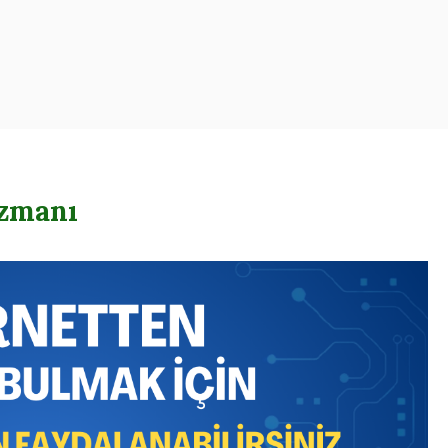
oogle – Reklam – Ajansı
Uzmanı