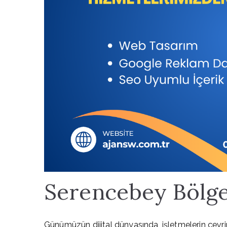
Serencebey Bölg
Günümüzün dijital dünyasında, işletmelerin çevrim