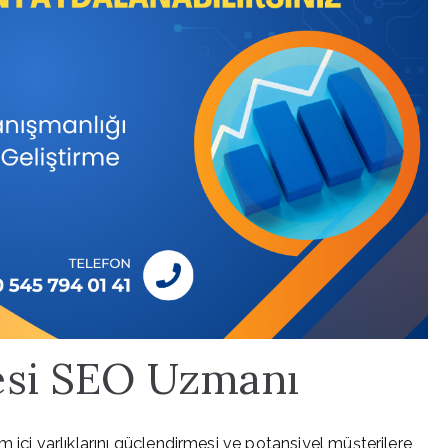
esi SEO Uzmanı
 içi varlıklarını güçlendirmesi ve potansiyel müşterilere