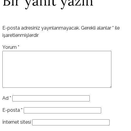
Bir yanıt yazın
E-posta adresiniz yayınlanmayacak.
Gerekli alanlar
*
ile
işaretlenmişlerdir
Yorum
*
Ad
*
E-posta
*
İnternet sitesi