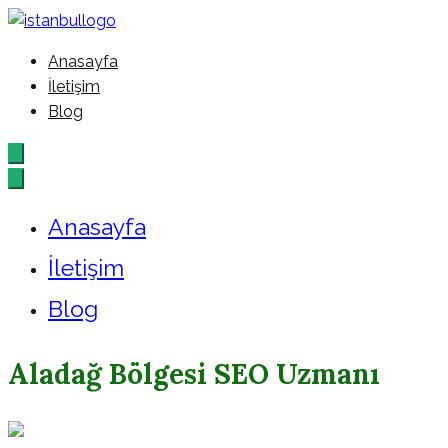
İçeriğe
geç
Anasayfa
İstanbul – Google – Reklam –
İletişim
Blog
Ajansı
Anasayfa
İletişim
Blog
Aladağ Bölgesi SEO Uzmanı