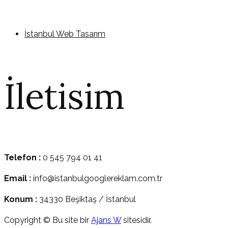
İstanbul Web Tasarım
İletisim
Telefon :
0 545 794 01 41
Email :
info@istanbulgooglereklam.com.tr
Konum :
34330 Beşiktaş / İstanbul
Copyright © Bu site bir
Ajans W
sitesidir.