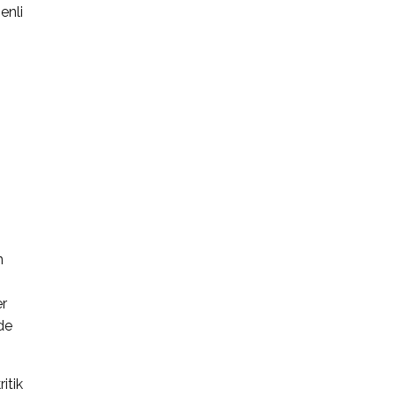
enli
n
er
ide
itik