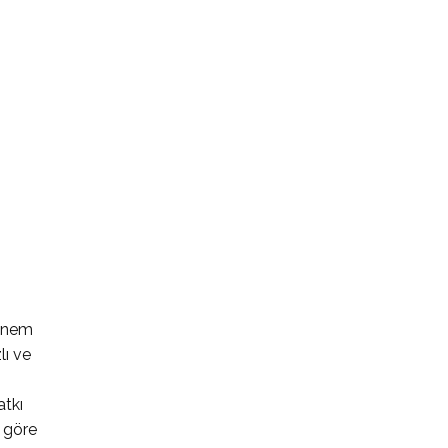
 önem
lı ve
atkı
e göre