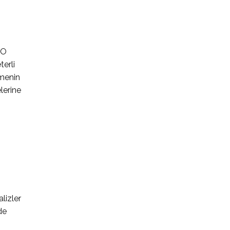
EO
terli
tmenin
lerine
lizler
de