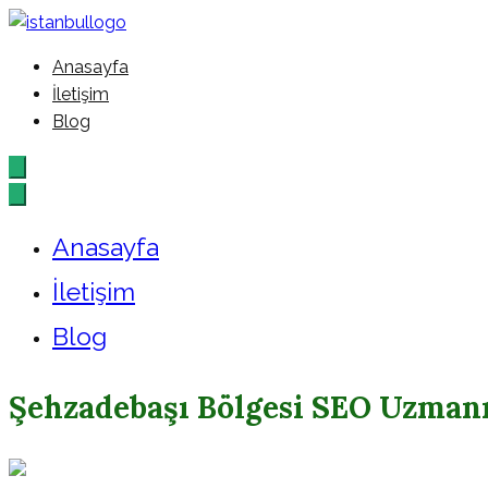
İçeriğe
geç
Anasayfa
İstanbul – Google – Reklam – A
İletişim
Blog
Anasayfa
İletişim
Blog
Şehzadebaşı Bölgesi SEO Uzman