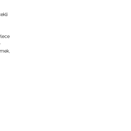
ekli
ylece
e
emek,