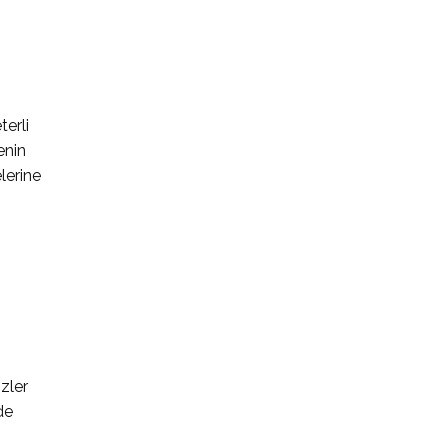
terli
enin
lerine
zler
de