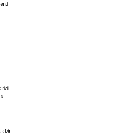
enli
idir.
re
e
k bir