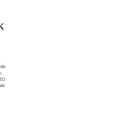
k
nde
,
SEO
eki