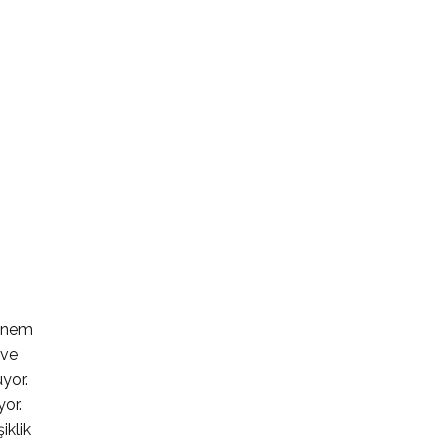
 önem
 ve
yor.
or.
iklik