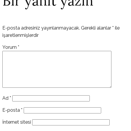
Bir yanıt yazın
E-posta adresiniz yayınlanmayacak.
Gerekli alanlar
*
ile
işaretlenmişlerdir
Yorum
*
Ad
*
E-posta
*
İnternet sitesi