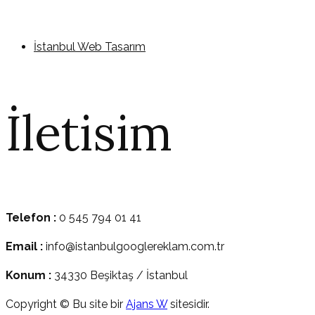
İstanbul Web Tasarım
İletisim
Telefon :
0 545 794 01 41
Email :
info@istanbulgooglereklam.com.tr
Konum :
34330 Beşiktaş / İstanbul
Copyright © Bu site bir
Ajans W
sitesidir.