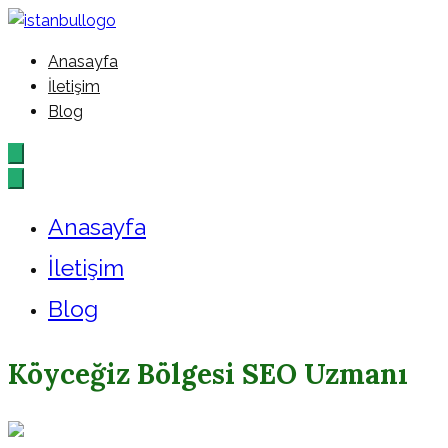
İçeriğe
geç
Anasayfa
İstanbul – Google – Reklam –
İletişim
Blog
Ajansı
Anasayfa
İletişim
Blog
Köyceğiz Bölgesi SEO Uzmanı