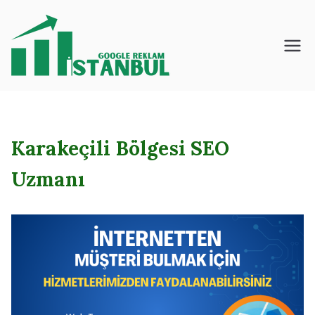
İçeriğe
geç
İstanbul – Google
– Reklam – Ajansı
Karakeçili Bölgesi SEO
Uzmanı