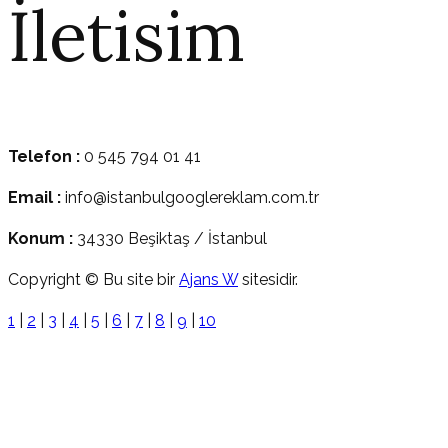
İletisim
Telefon :
0 545 794 01 41
Email :
info@istanbulgooglereklam.com.tr
Konum :
34330 Beşiktaş / İstanbul
Copyright © Bu site bir
Ajans W
sitesidir.
1
|
2
|
3
|
4
|
5
|
6
|
7
|
8
|
9
|
10