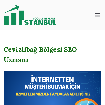
İçeriğe
geç
İstanbul – Google
– Reklam – Ajansı
Cevizlibağ Bölgesi SEO
Uzmanı