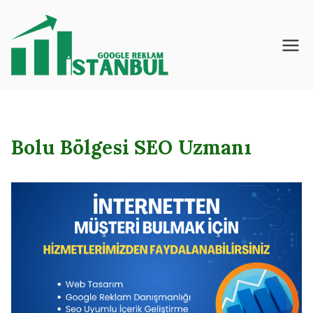
İçeriğe
geç
İstanbul – Google
– Reklam – Ajansı
Bolu Bölgesi SEO Uzmanı