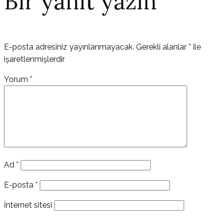
Bir yanıt yazın
E-posta adresiniz yayınlanmayacak.
Gerekli alanlar
*
ile
işaretlenmişlerdir
Yorum
*
Ad
*
E-posta
*
İnternet sitesi