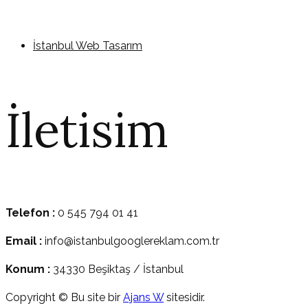
İstanbul Web Tasarım
İletisim
Telefon :
0 545 794 01 41
Email :
info@istanbulgooglereklam.com.tr
Konum :
34330 Beşiktaş / İstanbul
Copyright © Bu site bir
Ajans W
sitesidir.