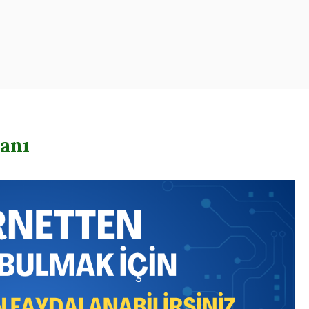
oogle – Reklam – Ajansı
anı