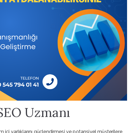
 SEO Uzmanı
 içi varlıklarını güçlendirmesi ve potansiyel müşterilere