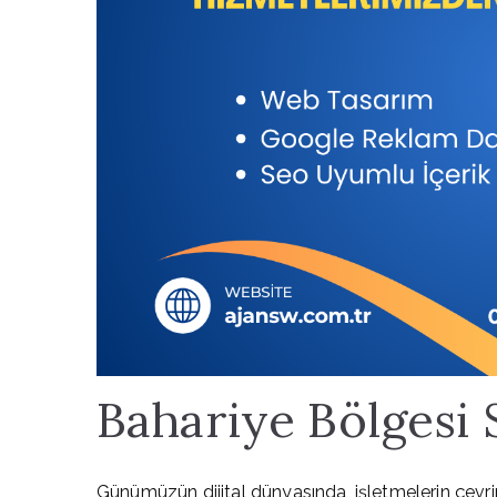
Bahariye Bölgesi
Günümüzün dijital dünyasında, işletmelerin çevrim