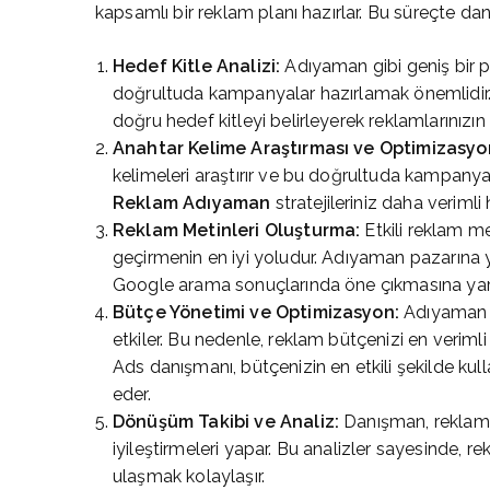
kapsamlı bir reklam planı hazırlar. Bu süreçte da
Hedef Kitle Analizi:
Adıyaman gibi geniş bir pa
doğrultuda kampanyalar hazırlamak önemlidir
doğru hedef kitleyi belirleyerek reklamlarınızın 
Anahtar Kelime Araştırması ve Optimizasyo
kelimeleri araştırır ve bu doğrultuda kampanyal
Reklam Adıyaman
stratejileriniz daha verimli h
Reklam Metinleri Oluşturma:
Etkili reklam me
geçirmenin en iyi yoludur. Adıyaman pazarına yö
Google arama sonuçlarında öne çıkmasına yard
Bütçe Yönetimi ve Optimizasyon:
Adıyaman b
etkiler. Bu nedenle, reklam bütçenizi en veri
Ads danışmanı, bütçenizin en etkili şekilde kul
eder.
Dönüşüm Takibi ve Analiz:
Danışman, reklam k
iyileştirmeleri yapar. Bu analizler sayesinde, r
ulaşmak kolaylaşır.