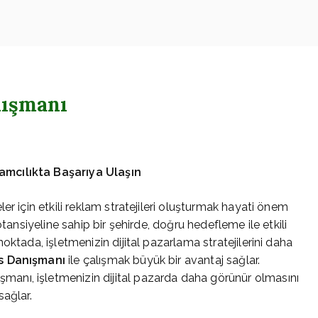
oogle – Reklam – Ajansı
nışmanı
amcılıkta Başarıya Ulaşın
er için etkili reklam stratejileri oluşturmak hayati önem
otansiyeline sahip bir şehirde, doğru hedefleme ile etkili
oktada, işletmenizin dijital pazarlama stratejilerini daha
s Danışmanı
ile çalışmak büyük bir avantaj sağlar.
şmanı, işletmenizin dijital pazarda daha görünür olmasını
sağlar.