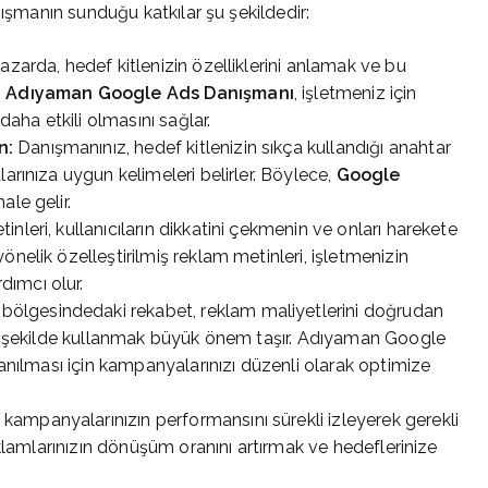
nışmanın sunduğu katkılar şu şekildedir:
zarda, hedef kitlenizin özelliklerini anlamak ve bu
.
Adıyaman Google Ads Danışmanı
, işletmeniz için
daha etkili olmasını sağlar.
n:
Danışmanınız, hedef kitlenizin sıkça kullandığı anahtar
arınıza uygun kelimeleri belirler. Böylece,
Google
ale gelir.
tinleri, kullanıcıların dikkatini çekmenin ve onları harekete
nelik özelleştirilmiş reklam metinleri, işletmenizin
ımcı olur.
ölgesindedaki rekabet, reklam maliyetlerini doğrudan
mli şekilde kullanmak büyük önem taşır. Adıyaman Google
lanılması için kampanyalarınızı düzenli olarak optimize
ampanyalarınızın performansını sürekli izleyerek gerekli
eklamlarınızın dönüşüm oranını artırmak ve hedeflerinize