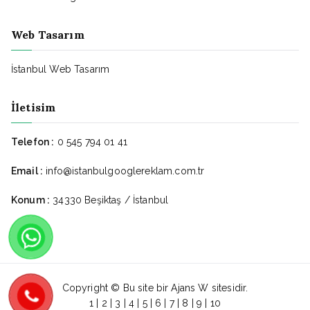
Web Tasarım
İstanbul Web Tasarım
İletisim
Telefon :
0 545 794 01 41
Email :
info@istanbulgooglereklam.com.tr
Konum :
34330 Beşiktaş / İstanbul
Copyright © Bu site bir
Ajans W
sitesidir.
1
|
2
|
3
|
4
|
5
|
6
|
7
|
8
|
9
|
10