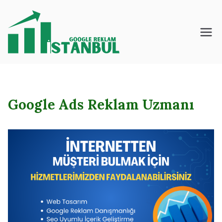
İçeriğe
geç
İstanbul – Google
– Reklam – Ajansı
Google Ads Reklam Uzmanı