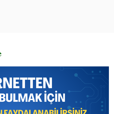
oogle – Reklam – Ajansı
e