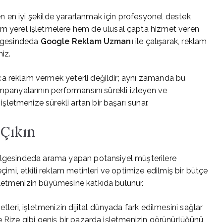
 en iyi şekilde yararlanmak için profesyonel destek
em yerel işletmelere hem de ulusal çapta hizmet veren
ölgesindeda
Google Reklam Uzmanı
ile çalışarak, reklam
niz.
a reklam vermek yeterli değildir; aynı zamanda bu
mpanyalarının performansını sürekli izleyen ve
, işletmenize sürekli artan bir başarı sunar.
 Çıkın
bölgesindeda arama yapan potansiyel müşterilere
i, etkili reklam metinleri ve optimize edilmiş bir bütçe
letmenizin büyümesine katkıda bulunur.
tleri, işletmenizin dijital dünyada fark edilmesini sağlar
e Rize gibi geniş bir pazarda işletmenizin görünürlüğünü