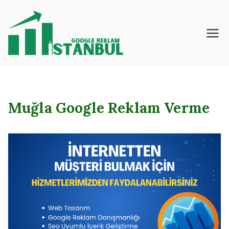
İçeriğe
geç
İstanbul – Google
– Reklam – Ajansı
Muğla Google Reklam Verme