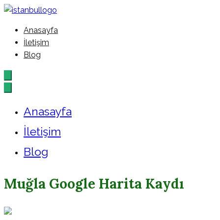
İçeriğe
geç
Anasayfa
İstanbul – Google – Reklam –
İletişim
Blog
Ajansı
Anasayfa
İletişim
Blog
Muğla Google Harita Kaydı