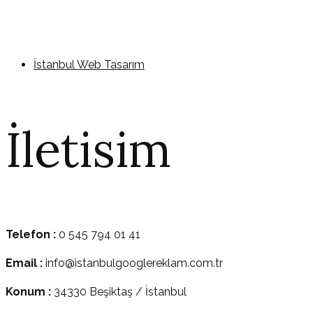
İstanbul Web Tasarım
İletisim
Telefon :
0 545 794 01 41
Email :
info@istanbulgooglereklam.com.tr
Konum :
34330 Beşiktaş / İstanbul