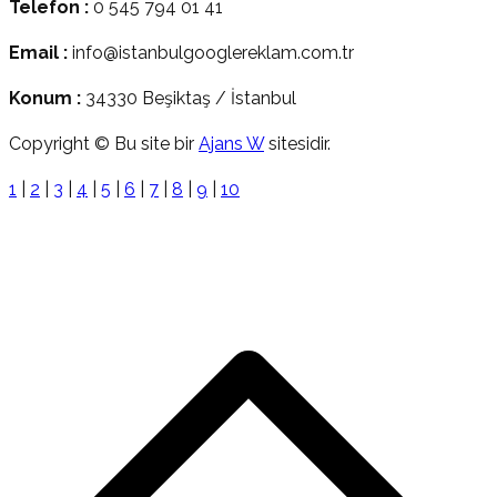
Telefon :
0 545 794 01 41
Email :
info@istanbulgooglereklam.com.tr
Konum :
34330 Beşiktaş / İstanbul
Copyright © Bu site bir
Ajans W
sitesidir.
1
|
2
|
3
|
4
|
5
|
6
|
7
|
8
|
9
|
10