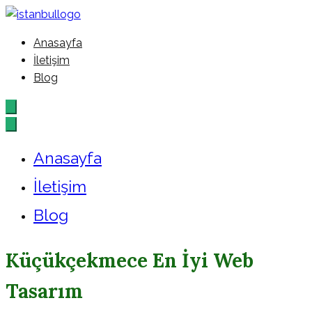
İçeriğe
geç
Anasayfa
İstanbul – Google – Reklam –
İletişim
Blog
Ajansı
Anasayfa
İletişim
Blog
Küçükçekmece En İyi Web
Tasarım