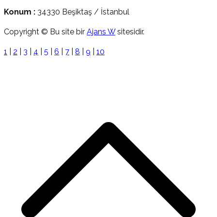
Konum :
34330 Beşiktaş / İstanbul
Copyright © Bu site bir
Ajans W
sitesidir.
1
|
2
|
3
|
4
|
5
|
6
|
7
|
8
|
9
|
10