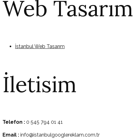
Web Tasarım
İstanbul Web Tasarım
İletisim
Telefon :
0 545 794 01 41
Email :
info@istanbulgooglereklam.com.tr