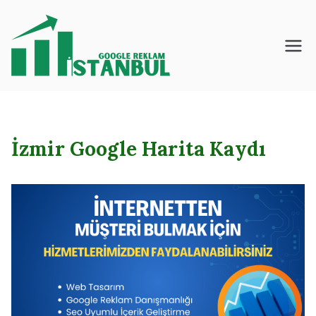
İçeriğe
geç
İstanbul – Google
– Reklam – Ajansı
İzmir Google Harita Kaydı