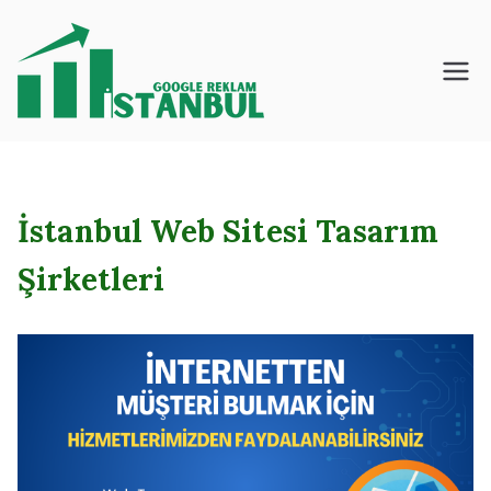
İçeriğe
geç
İstanbul – Google
– Reklam – Ajansı
İstanbul Web Sitesi Tasarım
Şirketleri