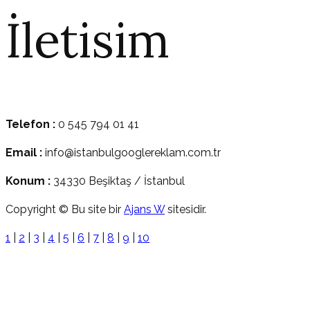
İletisim
Telefon :
0 545 794 01 41
Email :
info@istanbulgooglereklam.com.tr
Konum :
34330 Beşiktaş / İstanbul
Copyright © Bu site bir
Ajans W
sitesidir.
1
|
2
|
3
|
4
|
5
|
6
|
7
|
8
|
9
|
10