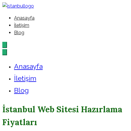
İçeriğe
geç
Anasayfa
İstanbul – Google – Reklam –
İletişim
Blog
Ajansı
Anasayfa
İletişim
Blog
İstanbul Web Sitesi Hazırlama
Fiyatları