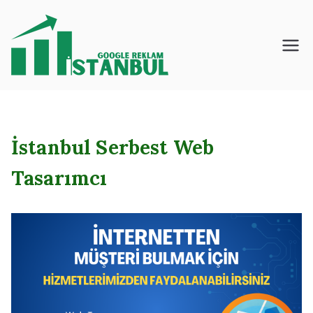
İçeriğe
geç
İstanbul – Google
– Reklam – Ajansı
İstanbul Serbest Web
Tasarımcı