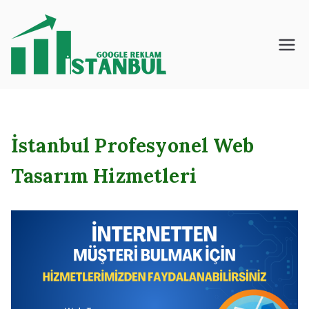
İçeriğe
geç
İstanbul – Google
– Reklam – Ajansı
İstanbul Profesyonel Web
Tasarım Hizmetleri