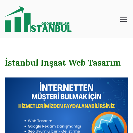
İçeriğe
geç
İstanbul – Google
– Reklam – Ajansı
İstanbul Inşaat Web Tasarım