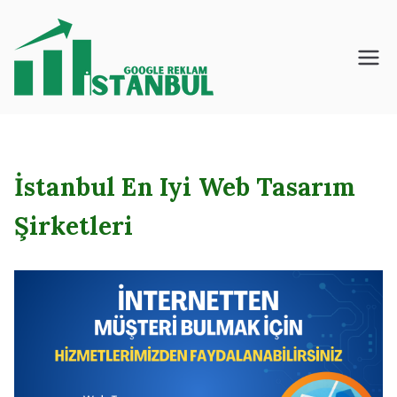
İçeriğe
geç
İstanbul – Google
– Reklam – Ajansı
İstanbul En Iyi Web Tasarım
Şirketleri