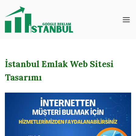
İçeriğe
geç
İstanbul – Google
– Reklam – Ajansı
İstanbul Emlak Web Sitesi
Tasarımı