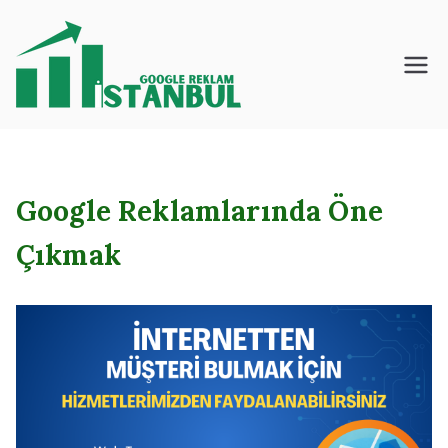
İçeriğe
geç
İstanbul – Google
– Reklam – Ajansı
Google Reklamlarında Öne
Çıkmak