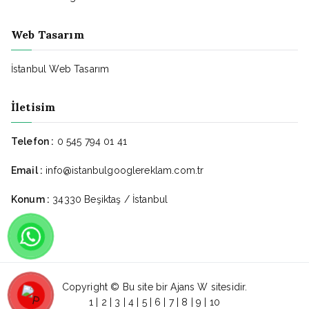
Web Tasarım
İstanbul Web Tasarım
İletisim
Telefon :
0 545 794 01 41
Email :
info@istanbulgooglereklam.com.tr
Konum :
34330 Beşiktaş / İstanbul
Copyright © Bu site bir
Ajans W
sitesidir.
1
|
2
|
3
|
4
|
5
|
6
|
7
|
8
|
9
|
10