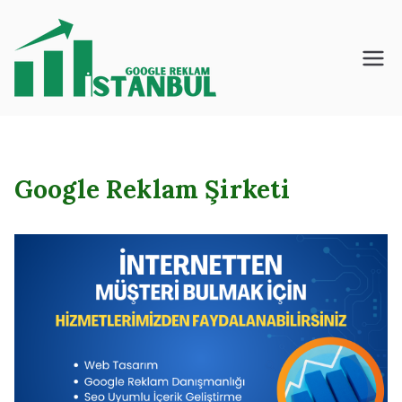
İçeriğe
geç
İstanbul – Google
– Reklam – Ajansı
Google Reklam Şirketi