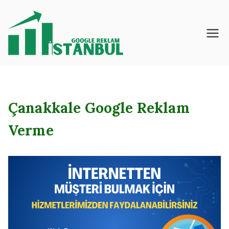
İçeriğe
geç
İstanbul – Google
– Reklam – Ajansı
Çanakkale Google Reklam
Verme