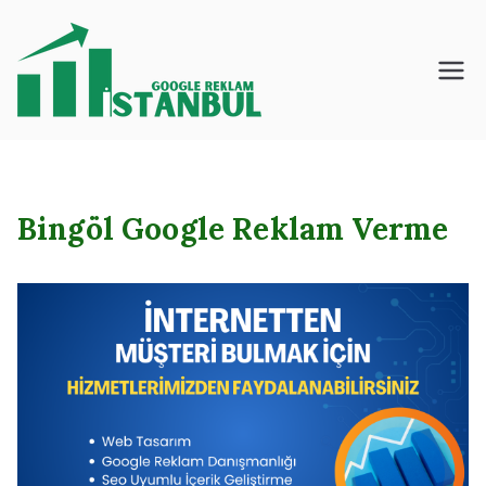
İçeriğe
geç
İstanbul – Google
– Reklam – Ajansı
Bingöl Google Reklam Verme