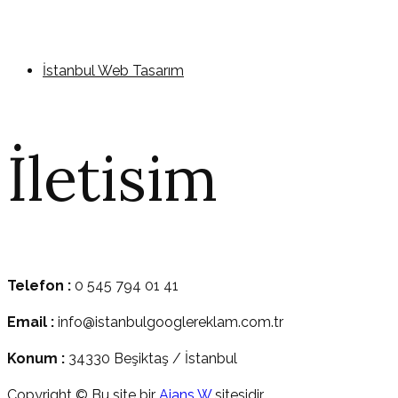
İstanbul Web Tasarım
İletisim
Telefon :
0 545 794 01 41
Email :
info@istanbulgooglereklam.com.tr
Konum :
34330 Beşiktaş / İstanbul
Copyright © Bu site bir
Ajans W
sitesidir.