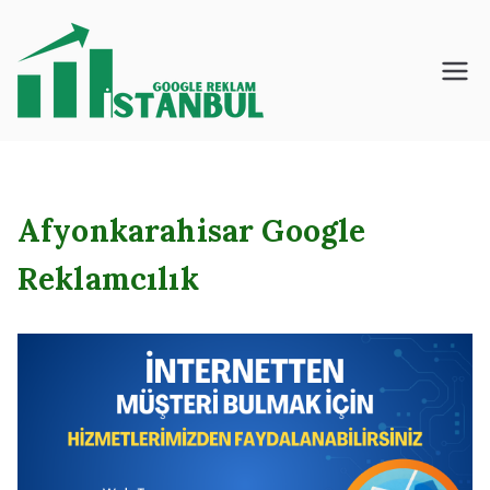
İçeriğe
geç
İstanbul – Google
– Reklam – Ajansı
Afyonkarahisar Google
Reklamcılık